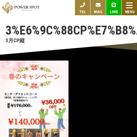
togg
TEL
MAIL
LINE
navi
3%E6%9C%88CP%E7%B8%
3月CP縦