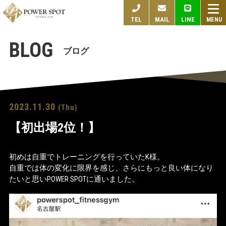
togg
TEL
MAIL
LINE
navi
BLOG
ブログ
2023.11.30
(Thu)
【初出場2位！】
初めは自重でトレーニングを行っていたK様。
自重では体の変化に限界を感じ、さらにもっと良い体になり
たいと思いPOWER SPOTに通いました。