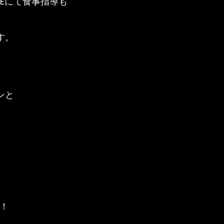
NEにて食事指導も
す。
ンと
い！