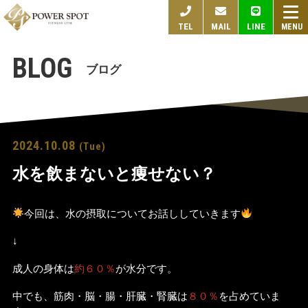
togg
TEL
MAIL
LINE
navi
BLOG
ブログ
2024.10.08
(Tue)
水を飲まないと痩せない？
今回は、水の摂取についてお話ししていきます
↓
成人の身体は
約６０％
が水分です。
中でも、筋肉・脳・腸・肝臓・腎臓は
８０％
を占めていま