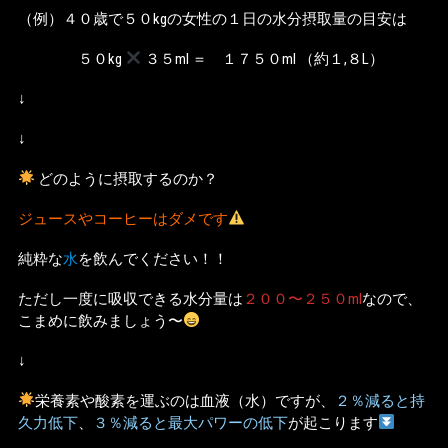
（例）４０歳で５０kgの女性の１日の水分摂取量の目安は
５０kg
３５ml ＝ １７５０ml （約１,８L）
↓
↓
どのように摂取するのか？
ジュースやコーヒーはダメです
純粋な
水
を飲んでください！！
ただし一度に吸収できる水分量は
２００〜２５０ml
なので、
こまめに飲みましょう〜
↓
栄養素や酸素を運ぶのは血液（水）ですが、
２％減ると持
久力低下
、
３％減ると最大パワーの低下
が起こります