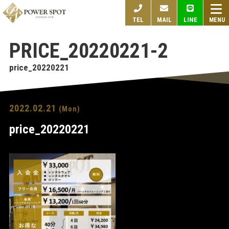
togg
TEL
MAIL
LINE
navi
PRICE_20220221-2
price_20220221
2022.02.21
(Mon)
price_20220221