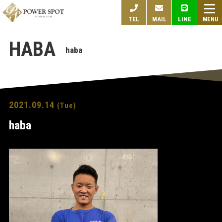
togg
TEL
MAIL
LINE
navi
HABA
haba
2021.09.14
(Tue)
haba