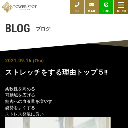
togg
TEL
MAIL
LINE
navi
BLOG
ブログ
2021.09.16
(Thu)
ストレッチをする理由トップ５!!
柔軟性を高める
可動域を広げる
筋肉への血液量を増やす
姿勢をよくする
ストレス発散に良い