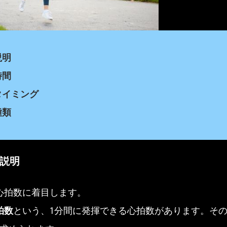
説明
時間
タイミング
種類
の説明
心拍数に着目します。
拍数
という、1分間に発揮できる心拍数があります。そ