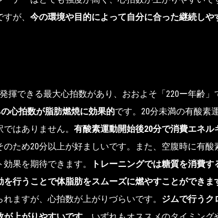
ですが、
今の環境や目的によって自分に合った継続しや
に発揮できる最大心拍数があり、おおよそ「220ー年齢」
0%の心拍数が脂肪燃焼に効果的
です。20分未満の有酸素
訳ではありません。
有酸素運動開始後20分で消費エネルギ
そのため20分以上が好ましいです。また、空腹時に有酸
ト効果を期待できます。
トレーニングでは糖質を消費す
動を行うことで体脂肪をスムーズに燃やすことができま
られますが、心拍数が上がりづらいです。
ジムで行うク
数が上がりやすいです。
いずれもオススメのタイミング