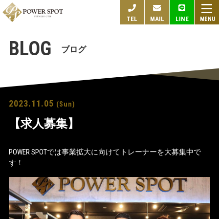
togg
TEL
MAIL
LINE
navi
BLOG
ブログ
2023.11.05
(Sun)
【求人募集】
POWER SPOTでは事業拡大に向けてトレーナーを大募集中で
す！