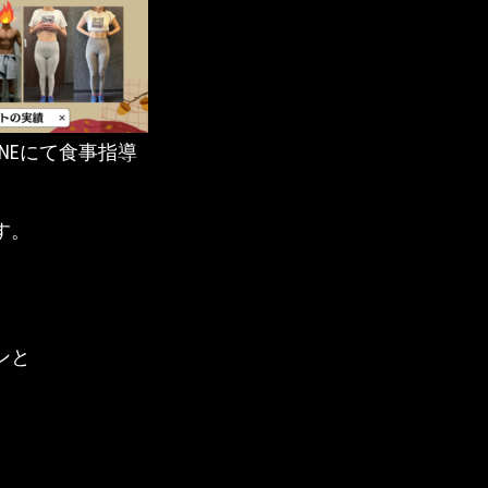
INEにて食事指導
す。
ンと